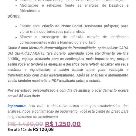
Meditações e reflexões frente as energias de Desafios e
Dificuldades
BÔNUS:
Estudo e/ou
criação do Nome Social (Assinatura próspera)
para
vibrar mais oportunidades para ambos.
Síntese e mensagem de reflexão através de tendências
correspondentes entre a Numerologia e o Tarô.
Como é uma Mentoria Numerológica de Personalidade, após análise
CADA
UM SEPARADAMENTE
terá horário agendado com atendimento on-line
(1:30h), espaço dedicado para as explicações mais importantes, porque
assim você entenderá as energias e desafios para refletir, encaixar em seus
cenários e experiências, e assim buscar atuar para evolução e
transformação com mais direcionamento. Após as análises e atendimento
vocês também receberão o PDF detalhado sobre o estudo.
Por ser estudo personalizado e com fila de análise, o agendamento ocorre
em até 55 dias úteis.
Importante:
Leia todo o descritivo acima e etapas estabelecidas das
análises. Após a confirmação de pagamento, você está ciente do prazo para
o agendamento do atendimento.
R$
1.430,00
R$
1.250,00
R$
126,68
Em até 12x de