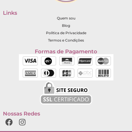
R$
1.074,00
R$
780,00
Links
Adicionar ao carrinho
Quem sou
R$
79,05
Blog
Em até 12x de
Política de Privacidade
Termos e Condições
Formas de Pagamento
Nossas Redes