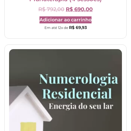
R$
792,00
R$
690,00
Adicionar ao carrinho
R$
69,93
Em até 12x de