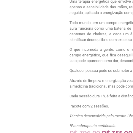
Uma terapia energética que envolve a
apenas a sensibilidade das mãos, re
seguida, aplicada a energização com p
Todo mundo tem um campo energético
aura funciona como uma bateria de 
centenas de chakras, e cada um é 
identificar desequilíbrio com excesso
O que incomoda a gente, como o me
campo energético, que fica desequil
isso pode aparecer como dor, desconf
Qualquer pessoa pode se submeter a te
Através de limpeza e energização você
a medicina tradicional, mas pode com
Cada sessão dura 1h, é feita a distânc
Pacote com 2 sessões.
Técnica desenvolvida pelo mestre Cho
*Pranaterapeuta certificada.
R$
396,00
R$
355,00