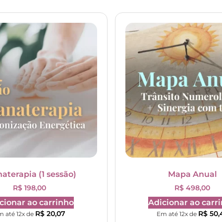
aterapia (1 sessão)
Mapa Anual
R$
198,00
R$
498,00
cionar ao carrinho
Adicionar ao carr
R$
20,07
R$
50,
m até 12x de
Em até 12x de