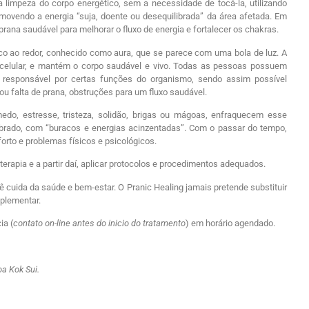
 limpeza do corpo energético, sem a necessidade de tocá-la, utilizando
movendo a energia “suja, doente ou desequilibrada” da área afetada. Em
rana saudável para melhorar o fluxo de energia e fortalecer os chakras.
 ao redor, conhecido como aura, que se parece com uma bola de luz. A
celular, e mantém o corpo saudável e vivo. Todas as pessoas possuem
responsável por certas funções do organismo, sendo assim possível
 ou falta de prana, obstruções para um fluxo saudável.
do, estresse, tristeza, solidão, brigas ou mágoas, enfraquecem esse
ibrado, com “buracos e energias acinzentadas”. Com o passar do tempo,
orto e problemas físicos e psicológicos.
rapia e a partir daí, aplicar protocolos e procedimentos adequados.
 cuida da saúde e bem-estar. O Pranic Healing jamais pretende substituir
plementar.
ia (
contato on-line antes do inicio do tratamento
) em horário agendado.
a Kok Sui.